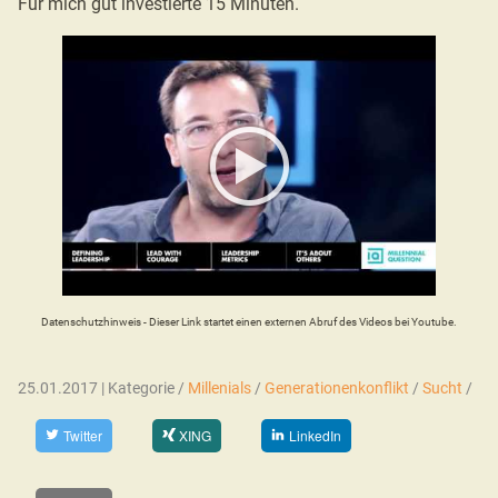
Für mich gut investierte 15 Minuten.
Datenschutzhinweis - Dieser Link startet einen externen Abruf des Videos bei Youtube.
25.01.2017 | Kategorie /
Millenials
/
Generationenkonflikt
/
Sucht
/
Twitter
XING
LinkedIn