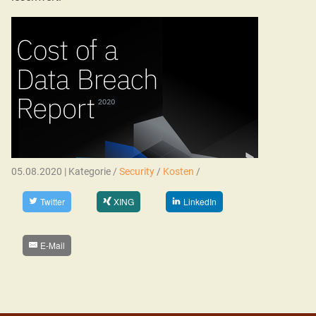
05.08.2020 | Kategorie /
Security
/
Kosten
/
Twitter
XING
LinkedIn
E-Mail