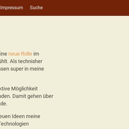
Impressum
Suche
eine
neue Rolle
im
hlt. Als technisher
ssen super in meine
ktive Möglichkeit
enden. Damit gehen über
nde.
 neuen Ideen meine
 Technologien