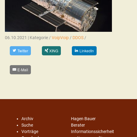
06.10.2021 | Kategorie /
VoipVoip
/
DDOS
/
Twitter
XING
LinkedIn
E-Mail
Archiv
Hagen Bauer
Suche
Berater
Vorträge
Informationssicherheit