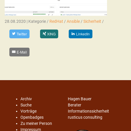
28.08.2020 | Kategorie /
RedHat
/
Ansible
/
Sicherheit
/
Twitter
XING
LinkedIn
E-Mail
Archiv
Hagen Bauer
Suche
Berater
Vorträge
Informationssicherheit
Openbadges
rusticus consulting
Zu meiner Person
Impressum