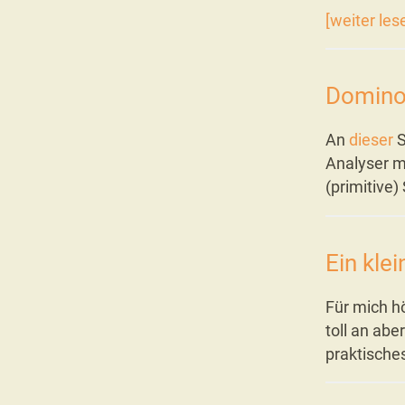
[weiter les
Domino
An
dieser
S
Analyser m
(primitive)
Ein kle
Für mich h
toll an abe
praktische