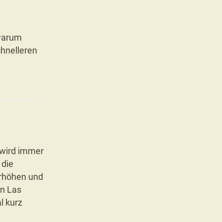
 warum
chnelleren
 wird immer
 die
erhöhen und
in Las
l kurz