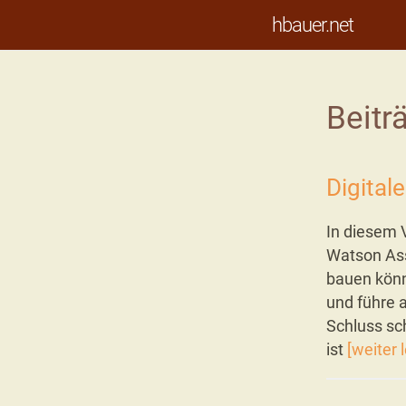
hbauer.net
Beitr
Digital
In diesem 
Watson Ass
bauen könn
und führe 
Schluss sc
ist
[weiter 