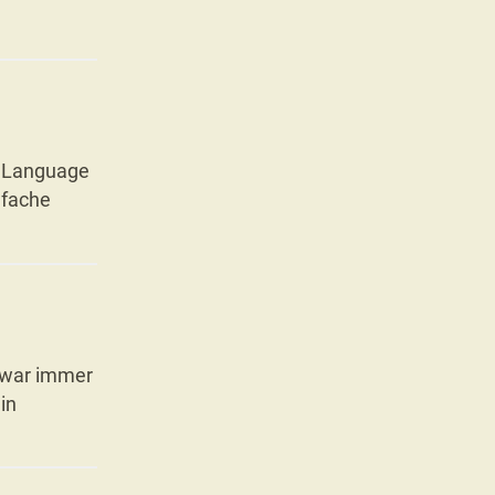
l Language
nfache
 zwar immer
in