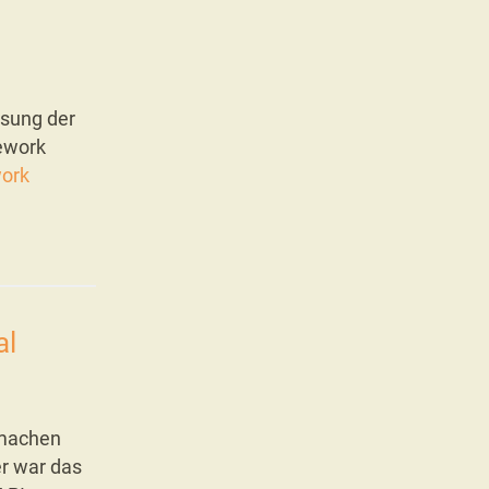
ösung der
ework
work
al
 machen
er war das