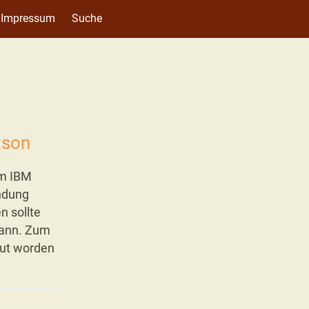
Impressum
Suche
tson
em IBM
endung
n sollte
kann. Zum
aut worden