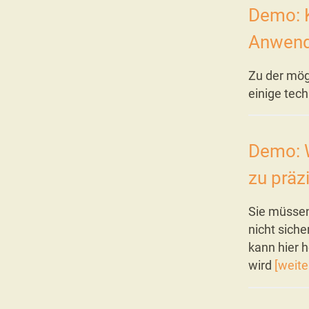
Demo: K
Anwen
Zu der mög
einige tec
Demo: 
zu präz
Sie müssen
nicht siche
kann hier 
wird
[weite