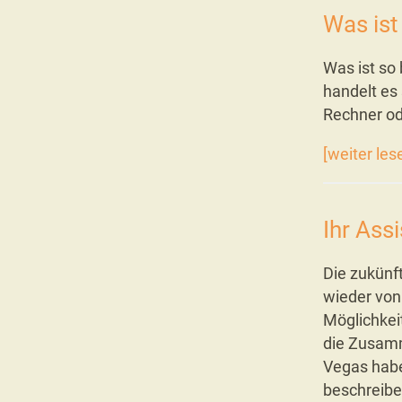
Was ist
Was ist so
handelt es 
Rechner od
[weiter les
Ihr Ass
Die zukünf
wieder von
Möglichkei
die Zusamm
Vegas haben
beschreib