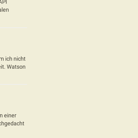
API
alen
m ich nicht
eit. Watson
n einer
achgedacht